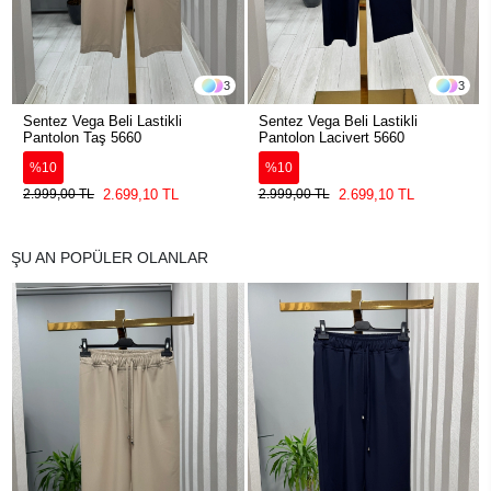
3
3
Sentez Vega Beli Lastikli
Sentez Vega Beli Lastikli
Pantolon Taş 5660
Pantolon Lacivert 5660
%10
%10
2.699,10 TL
2.699,10 TL
2.999,00 TL
2.999,00 TL
ŞU AN POPÜLER OLANLAR