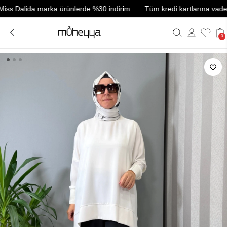
Dalida marka ürünlerde %30 indirim.
Tüm kredi kartlarına vade farksı
0