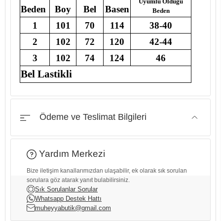
Uyumlu Olduğu
Beden
Boy
Bel
Basen
Beden
1
101
70
114
38-40
2
102
72
120
42-44
3
102
74
124
46
Bel Lastikli
Ödeme ve Teslimat Bilgileri
Yardım Merkezi
Bize iletişim kanallarımızdan ulaşabilir, ek olarak sık sorulan
sorulara göz atarak yanıt bulabilirsiniz.
Sık Sorulanlar Sorular
Whatsapp Destek Hattı
muheyyabutik@gmail.com