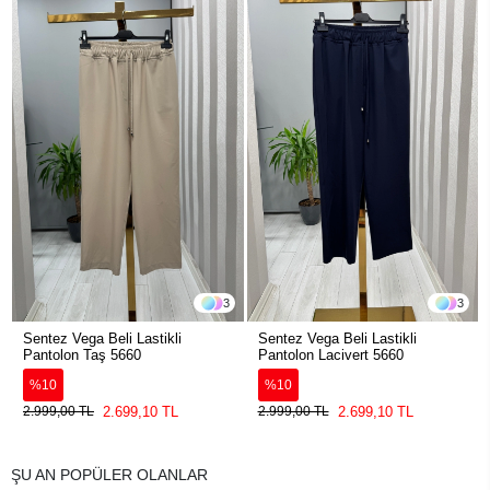
3
3
Sentez Vega Beli Lastikli
Sentez Vega Beli Lastikli
Pantolon Taş 5660
Pantolon Lacivert 5660
%10
%10
2.699,10 TL
2.699,10 TL
2.999,00 TL
2.999,00 TL
ŞU AN POPÜLER OLANLAR