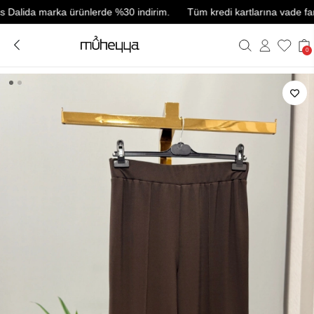
da marka ürünlerde %30 indirim.
Tüm kredi kartlarına vade farksız 3 
0