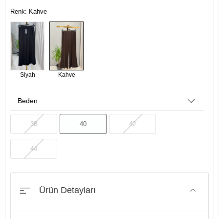
Renk: Kahve
Siyah
Kahve
Beden
38
40
42
44
Ürün Detayları