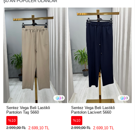
ŞU AN POPÜLER OLANLAR
3
3
Sentez Vega Beli Lastikli
Sentez Vega Beli Lastikli
Pantolon Taş 5660
Pantolon Lacivert 5660
%10
%10
2.699,10 TL
2.699,10 TL
2.999,00 TL
2.999,00 TL