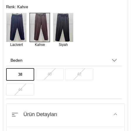
Renk: Kahve
Lacivert
Kahve
Siyah
Beden
40
42
38
44
Ürün Detayları