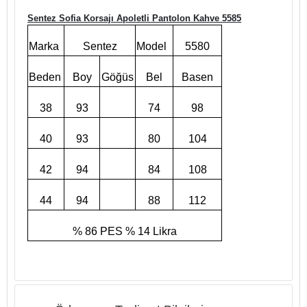
Sentez Sofia Korsajı Apoletli Pantolon Kahve 5585
Marka
Sentez
Model
5580
Beden
Boy
Göğüs
Bel
Basen
38
93
74
98
40
93
80
104
42
94
84
108
44
94
88
112
% 86 PES % 14 Likra