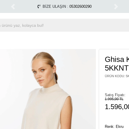
Tüm Alışverişlerinizde Kargo Ücretsiz!
Miss Dalid
1500 TL ÜZERİ ÜCRETSİZ KARGO
Previous
Next
Ghisa K
5KKNT
ÜRÜN KODU
:
5
Satış Fiyatı:
1.995,00 TL
1.596,0
Renk: Ekru