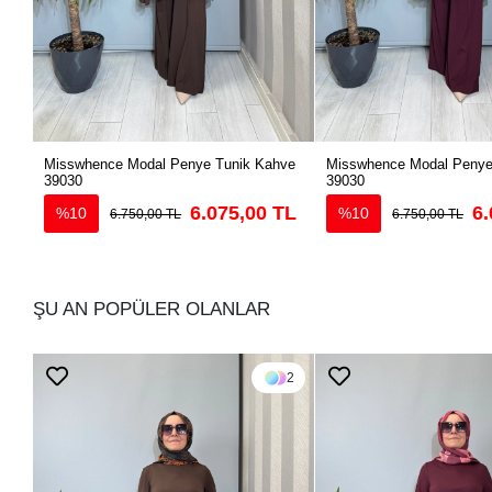
Misswhence Modal Penye Tunik Kahve
Misswhence Modal Penye
39030
39030
6.075,00 TL
6.
%10
%10
6.750,00 TL
6.750,00 TL
ŞU AN POPÜLER OLANLAR
2