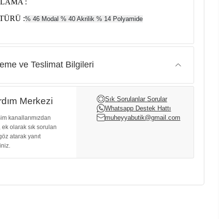
LAMA :
TÜRÜ :
% 46 Modal % 40 Akrilik % 14 Polyamide
me ve Teslimat Bilgileri
Sık Sorulanlar Sorular
dım Merkezi
Whatsapp Destek Hattı
muheyyabutik@gmail.com
işim kanallarımızdan
, ek olarak sık sorulan
göz atarak yanıt
iniz.