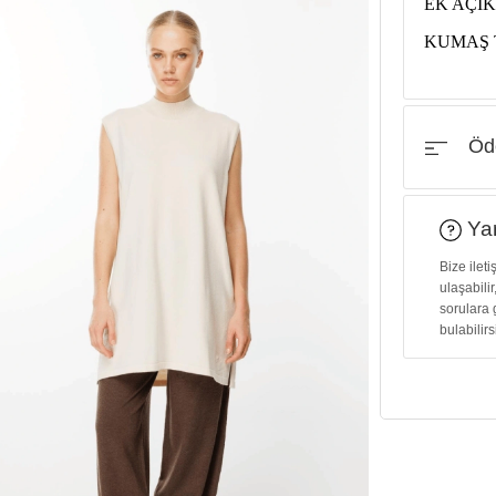
EK AÇIK
KUMAŞ 
Öde
Yar
Bize ilet
ulaşabilir
sorulara 
bulabilirs