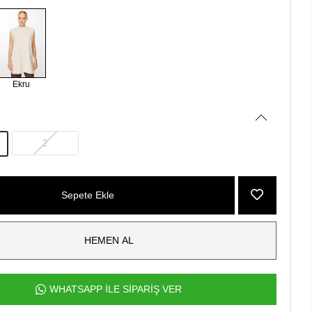
Ekru
2
Sepete Ekle
HEMEN AL
WHATSAPP İLE SİPARİŞ VER