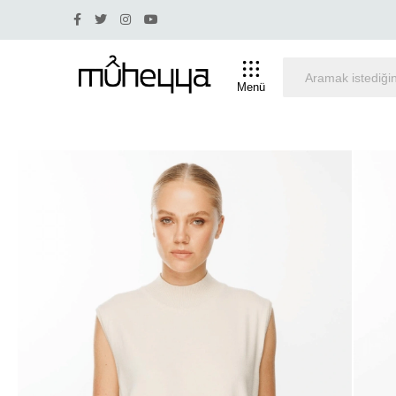
ü indirim olan ürünlerde iade ve değişim yapılmamaktadır.
Menü