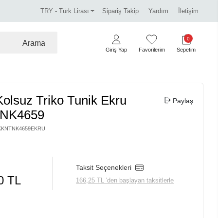
a marka ürünlerde %30 indirim.
Tüm kredi kartlarına va
TRY - Türk Lirası
Sipariş Takip
Yardım
İletişim
0
Arama
Giriş Yap
Favorilerim
Sepetim
olsuz Triko Tunik Ekru
Paylaş
NK4659
KKNTNK4659EKRU
Taksit Seçenekleri
0 TL
166,25 TL 'den başlayan taksitlerle