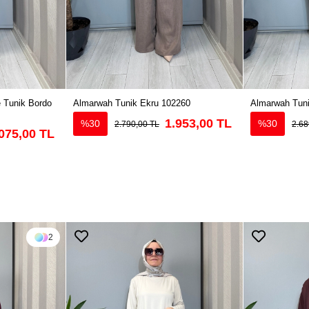
 Tunik Bordo
Almarwah Tunik Ekru 102260
Almarwah Tun
1.953,00 TL
%30
%30
2.790,00 TL
2.68
075,00 TL
2