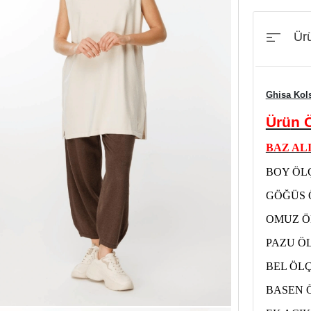
Ürü
Ghisa Kol
Ürü
n Ö
BAZ ALI
BOY ÖLÇ
GÖĞÜS Ö
OMUZ Ö
PAZU ÖL
BEL ÖLÇ
BASEN Ö