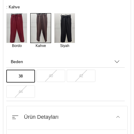
: Kahve
Bordo
Kahve
Siyah
Beden
40
42
38
44
Ürün Detayları