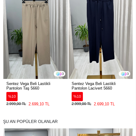
3
3
Sentez Vega Beli Lastikli
Sentez Vega Beli Lastikli
Pantolon Taş 5660
Pantolon Lacivert 5660
%10
%10
2.699,10 TL
2.699,10 TL
2.999,00 TL
2.999,00 TL
ŞU AN POPÜLER OLANLAR