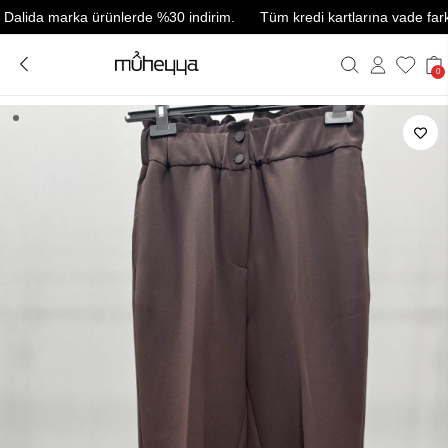
da marka ürünlerde %30 indirim.
Tüm kredi kartlarına vade farksız 3 
0