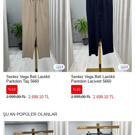
3
3
Sentez Vega Beli Lastikli
Sentez Vega Beli Lastikli
Pantolon Taş 5660
Pantolon Lacivert 5660
%10
%10
2.699,10 TL
2.699,10 TL
2.999,00 TL
2.999,00 TL
ŞU AN POPÜLER OLANLAR