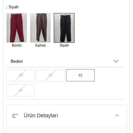
: Siyah
Bordo
Kahve
Siyah
Beden
38
40
42
44
Ürün Detayları