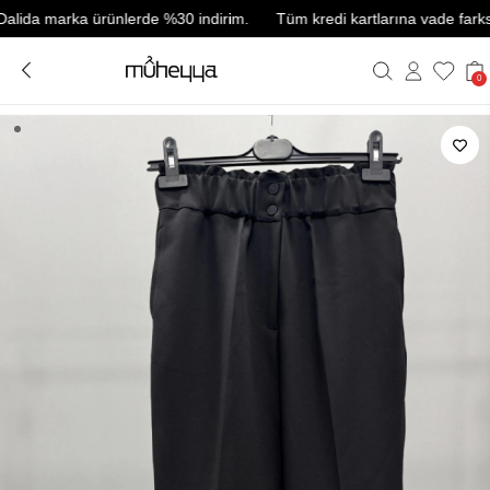
a marka ürünlerde %30 indirim.
Tüm kredi kartlarına vade farksız 3 t
0