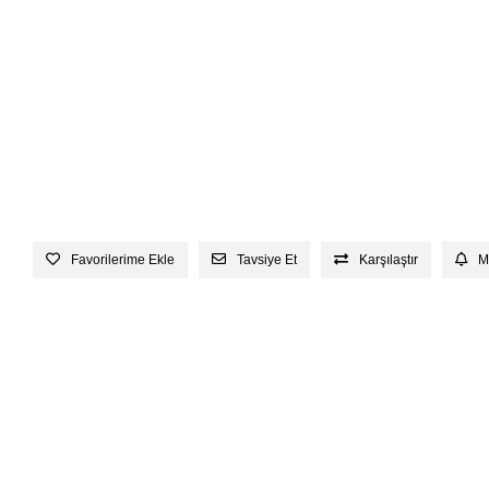
Favorilerime Ekle
Tavsiye Et
Karşılaştır
M