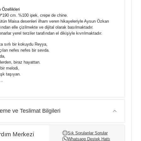
 Özellikleri
70*190 cm. %100 ipek, crepe de chine.
Bütün Maisa desenleri ilham veren hikayeleriyle Aysun Özkan
fından elle çizilmekte ve dijital olarak basılmaktadır.
Kenarlar yerel terziler tarafından el dikişiyle kıvrılmaktadır.
a sırlı bir kokuydu Reyya,
ılan nefes nefes bir sevda.
da,
lerden, biraz hayattan.
bir melodi,
aşk taşıyan.
i…
me ve Teslimat Bilgileri
Sık Sorulanlar Sorular
dım Merkezi
Whatsapp Destek Hattı