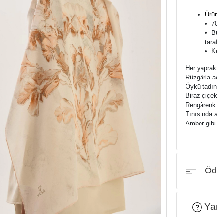
Ürün
•⁠ ⁠
•⁠ ⁠
tara
•⁠ ⁠
Her yaprakt
Rüzgârla aç
Öykü tadın
Biraz çiçek
Rengârenk 
Tınısında 
Amber gib
Öde
Yar