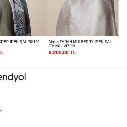
KREP İPEK ŞAL 70*190
Maisa FARAH MULBERRY İPEK ŞAL
Ma
70*190 - VİZON
70
TL
6.200,00 TL
6.
ın