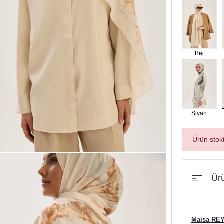
Bej
Siyah
Ürün stok
Ürü
Maisa RE