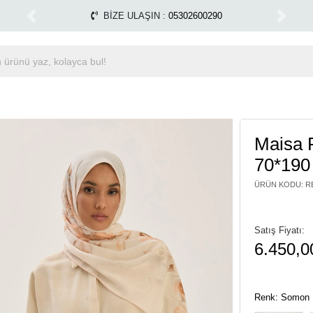
apılmamaktadır.
Tüm Alışverişlerinizde Kargo Ücretsiz!
1500 TL ÜZERİ ÜCRETSİZ KARGO
Previous
Next
Maisa
70*19
ÜRÜN KODU
:
R
Satış Fiyatı:
6.450,0
Renk: Somon