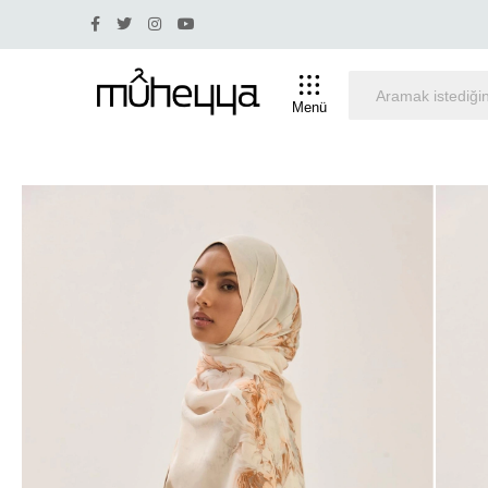
Yüzde 30 ve üstü indirim olan ürünlerde iade ve değişim y
Menü