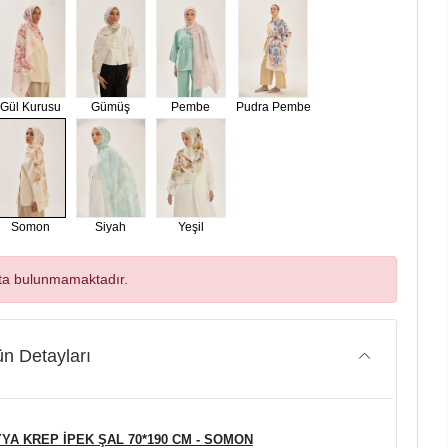
Gül Kurusu
Gümüş
Pembe
Pudra Pembe
Somon
Siyah
Yeşil
ta bulunmamaktadır.
n Detayları
YYA KREP İPEK ŞAL 70*190 CM - SOMON