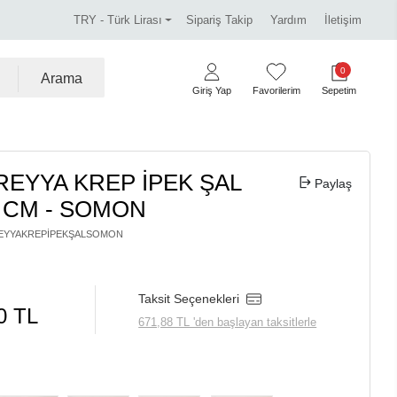
Miss Dalida marka ürünlerde %30 indirim.
Tüm kr
TRY - Türk Lirası
Sipariş Takip
Yardım
İletişim
0
Arama
Giriş Yap
Favorilerim
Sepetim
 REYYA KREP İPEK ŞAL
Paylaş
0 CM - SOMON
EYYAKREPİPEKŞALSOMON
Taksit Seçenekleri
0 TL
671,88 TL 'den başlayan taksitlerle