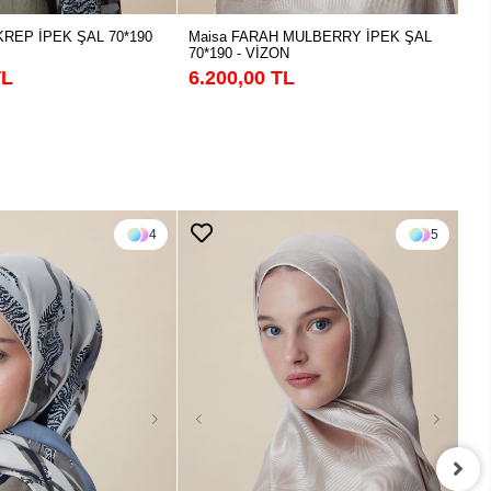
KREP İPEK ŞAL 70*190
Maisa FARAH MULBERRY İPEK ŞAL
Ma
70*190 - VİZON
70
TL
6.200,00 TL
6.
4
5