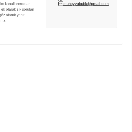
muheyyabutik@gmail.com
işim kanallarımızdan
, ek olarak sık sorulan
göz atarak yanıt
iniz.