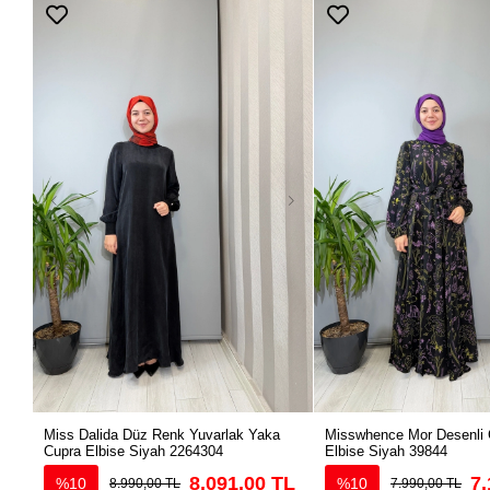
Miss Dalida Düz Renk Yuvarlak Yaka
Misswhence Mor Desenli 
Cupra Elbise Siyah 2264304
Elbise Siyah 39844
8.091,00 TL
7.
%10
%10
8.990,00 TL
7.990,00 TL