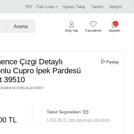
ss Dalida marka ürünlerde %30 indirim.
Tüm kredi kartl
TRY - Türk Lirası
Sipariş Takip
Yardım
İletişim
0
Arama
Giriş Yap
Favorilerim
Sepetim
ence Çizgi Detaylı
Paylaş
nlu Cupro İpek Pardesü
t 39510
ISSWHENCE39510LACIVERT
Taksit Seçenekleri
00 TL
1.851,56 TL 'den başlayan taksitlerle