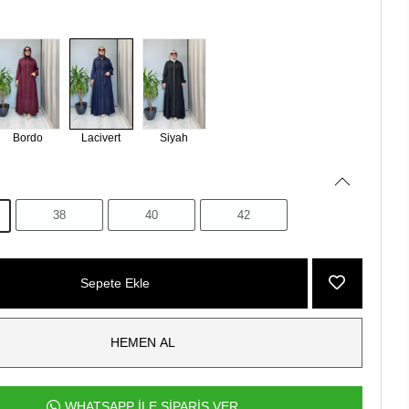
Bordo
Lacivert
Siyah
38
40
42
Sepete Ekle
HEMEN AL
WHATSAPP İLE SİPARİŞ VER