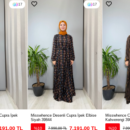
17
17
Cupra İpek
Misswhence Desenli Cupra İpek Elbise
Misswhence Cu
Siyah 39844
Kahverengi 39
191,00 TL
7.191,00 TL
%10
%10
7.990,00 TL
7.99