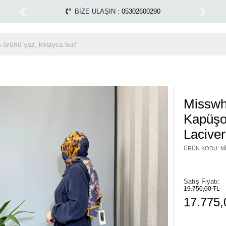
ktadır.
Tüm Alışverişlerinizde Kargo Ücretsiz!
Mi
1500 TL ÜZERİ ÜCRETSİZ KARGO
Previous
Next
Misswh
Kapüşo
Laciver
ÜRÜN KODU
:
M
Satış Fiyatı:
19.750,00 TL
17.775,