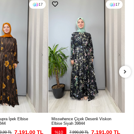
17
17
pra İpek Elbise
Misswhence Çiçek Desenli Viskon
Mis
844
Elbise Siyah 39844
39
7.191,00 TL
7.191,00 TL
%10
0,00 TL
7.990,00 TL