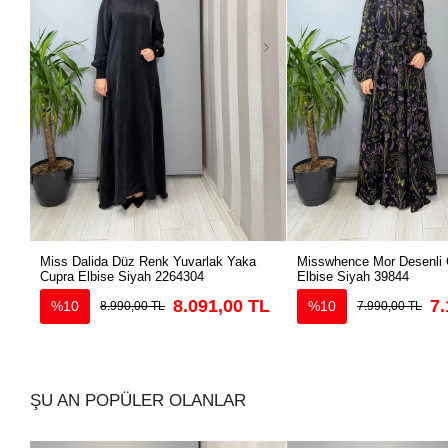
Miss Dalida Düz Renk Yuvarlak Yaka
Misswhence Mor Desenli 
Cupra Elbise Siyah 2264304
Elbise Siyah 39844
8.091,00 TL
7.
%10
%10
8.990,00 TL
7.990,00 TL
ŞU AN POPÜLER OLANLAR