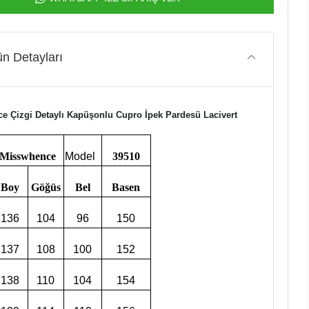
n Detayları
e Çizgi Detaylı Kapüşonlu Cupro İpek Pardesü Lacivert
Misswhence
Model
39510
Boy
Göğüs
Bel
Basen
136
104
96
150
137
108
100
152
138
110
104
154