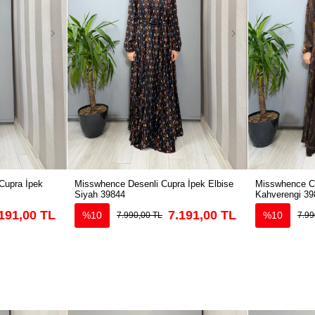
Cupra İpek
Misswhence Desenli Cupra İpek Elbise
Misswhence Cu
Siyah 39844
Kahverengi 39
191,00 TL
7.191,00 TL
%10
%10
7.990,00 TL
7.99