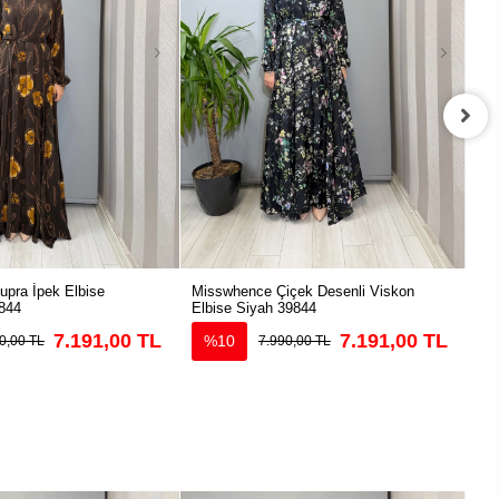
pra İpek Elbise
Misswhence Çiçek Desenli Viskon
Mis
844
Elbise Siyah 39844
39
7.191,00 TL
7.191,00 TL
%10
0,00 TL
7.990,00 TL