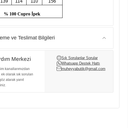
139
114
110
156
% 100 Cupro İpek
me ve Teslimat Bilgileri
Sık Sorulanlar Sorular
dım Merkezi
Whatsapp Destek Hattı
muheyyabutik@gmail.com
işim kanallarımızdan
, ek olarak sık sorulan
göz atarak yanıt
iniz.