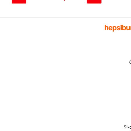
Ö
Sıkç