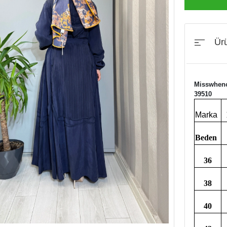
Ürü
Misswhenc
39510
Marka
Beden
36
38
40