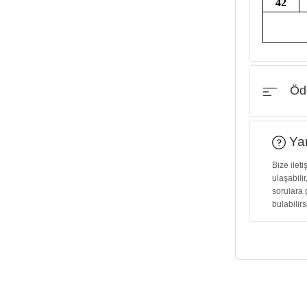
42
Öde
Yar
Bize ilet
ulaşabilir
sorulara 
bulabilirs