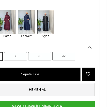
Bordo
Lacivert
Siyah
38
40
42
Sepete Ekle
HEMEN AL
WHATSAPP İLE SİPARİŞ VER