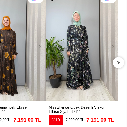
pra İpek Elbise
Misswhence Çiçek Desenli Viskon
Mis
844
Elbise Siyah 39844
39
7.191,00 TL
7.191,00 TL
%10
0,00 TL
7.990,00 TL