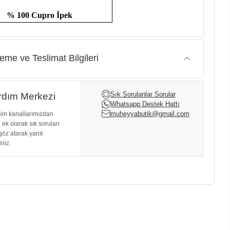
% 100 Cupro İpek
me ve Teslimat Bilgileri
Sık Sorulanlar Sorular
dım Merkezi
Whatsapp Destek Hattı
muheyyabutik@gmail.com
işim kanallarımızdan
, ek olarak sık sorulan
göz atarak yanıt
iniz.