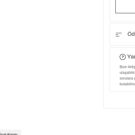
Öde
Yar
Bize ilet
ulaşabilir
sorulara 
bulabilirs
Fiyat Alarmı