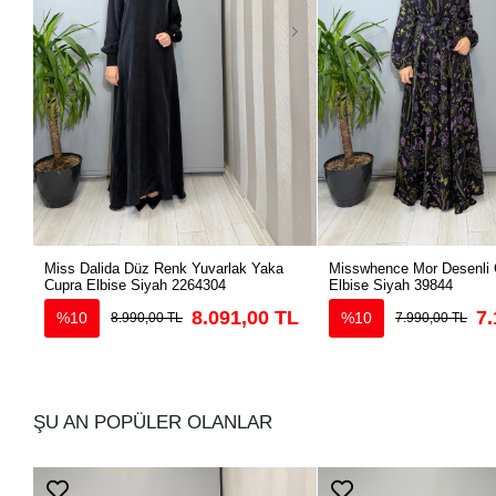
Miss Dalida Düz Renk Yuvarlak Yaka
Misswhence Mor Desenli 
Cupra Elbise Siyah 2264304
Elbise Siyah 39844
8.091,00 TL
7.
%10
%10
8.990,00 TL
7.990,00 TL
ŞU AN POPÜLER OLANLAR