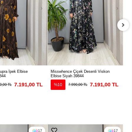
pra İpek Elbise
Misswhence Çiçek Desenli Viskon
Mis
844
Elbise Siyah 39844
39
7.191,00 TL
7.191,00 TL
%10
0,00 TL
7.990,00 TL
17
17