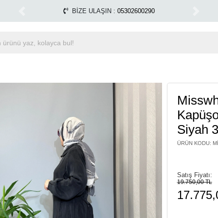
Alışverişlerinizde Kargo Ücretsiz!
Miss Dalida marka 
1500 TL ÜZERİ ÜCRETSİZ KARGO
Previous
Next
Misswh
Kapüşo
Siyah 
ÜRÜN KODU
:
M
Satış Fiyatı:
19.750,00 TL
17.775,