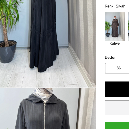
Renk: Siyah
Kahve
Beden
36