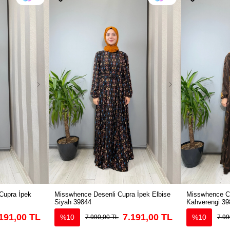
Cupra İpek
Misswhence Desenli Cupra İpek Elbise
Misswhence Cu
Siyah 39844
Kahverengi 39
191,00 TL
7.191,00 TL
%10
%10
7.990,00 TL
7.99