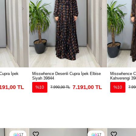
Cupra İpek
Misswhence Desenli Cupra İpek Elbise
Misswhence Cu
Siyah 39844
Kahverengi 39
191,00 TL
7.191,00 TL
%10
%10
7.990,00 TL
7.99
17
17