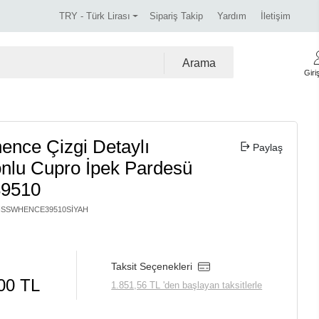
ürünlerde %30 indirim.
Tüm kredi kartlarına vade farksı
TRY - Türk Lirası
Sipariş Takip
Yardım
İletişim
Arama
Giri
ence Çizgi Detaylı
Paylaş
nlu Cupro İpek Pardesü
39510
ISSWHENCE39510SIYAH
Taksit Seçenekleri
00 TL
1.851,56 TL 'den başlayan taksitlerle