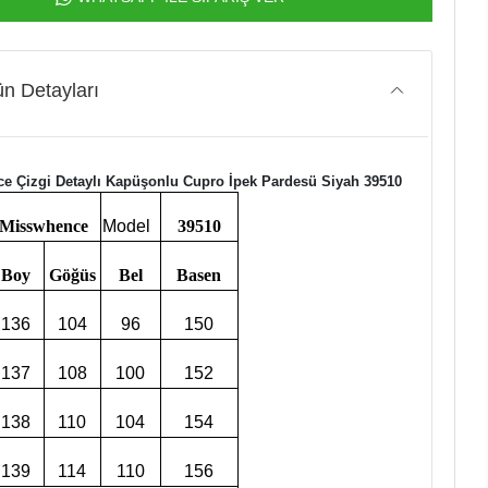
n Detayları
e Çizgi Detaylı Kapüşonlu Cupro İpek Pardesü Siyah 39510
Misswhence
Model
39510
Boy
Göğüs
Bel
Basen
136
104
96
150
137
108
100
152
138
110
104
154
139
114
110
156