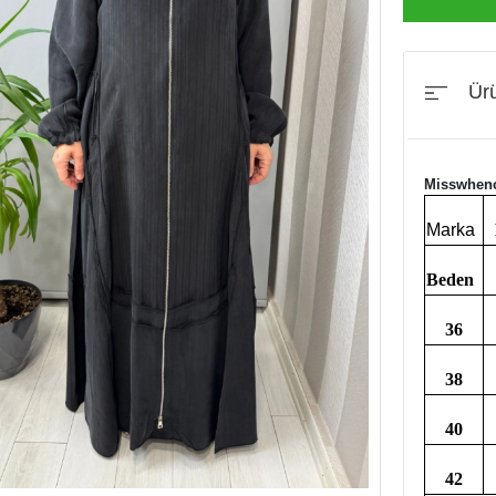
Ürü
Misswhenc
Marka
Beden
36
38
40
42