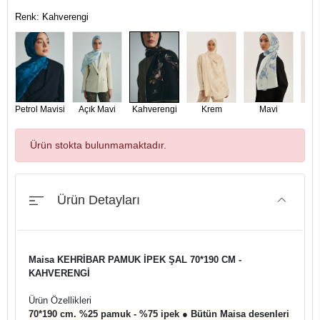
Renk: Kahverengi
Petrol Mavisi
Açık Mavi
Kahverengi
Krem
Mavi
Min
Ürün stokta bulunmamaktadır.
Ürün Detayları
Maisa KEHRİBAR PAMUK İPEK ŞAL 70*190 CM -
KAHVERENGİ
Ürün Özellikleri
70*190 cm. %25 pamuk - %75 ipek ● Bütün Maisa desenleri