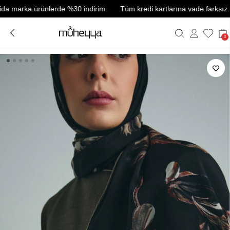
arka ürünlerde %30 indirim.
Tüm kredi kartlarına vade farksız 3 taks
0