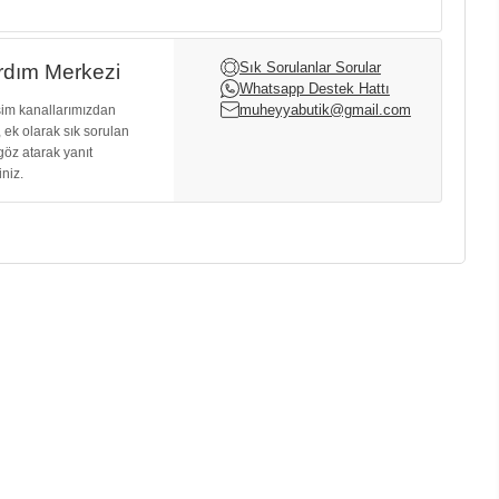
Sık Sorulanlar Sorular
dım Merkezi
Whatsapp Destek Hattı
muheyyabutik@gmail.com
işim kanallarımızdan
, ek olarak sık sorulan
göz atarak yanıt
iniz.