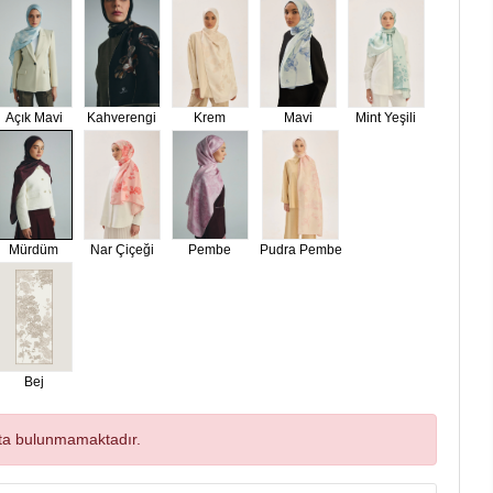
Açık Mavi
Kahverengi
Krem
Mavi
Mint Yeşili
Mürdüm
Nar Çiçeği
Pembe
Pudra Pembe
Bej
ta bulunmamaktadır.