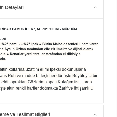
n Detayları
HRİBAR PAMUK İPEK ŞAL 70*190 CM - MÜRDÜM
kleri
. %25 pamuk - %75 ipek ● Bütün Maisa desenleri ilham veren
yle Aysun Özkan tarafından elle çizilmekte ve dijital olarak
ır. ● Kenarlar yerel terziler tarafından el dikişiyle
dır.
ltın kollarına uzattım elimi İpeksi dokunuşlarla
ans Ruh ve madde birleşti her dönüşte Büyüleyici bir
eldi topraktan Gözlerim kapalı Kulağım fısıltılarda
te altın renkli harfler doğmakta Zarif ve ihtişamlı…
me ve Teslimat Bilgileri