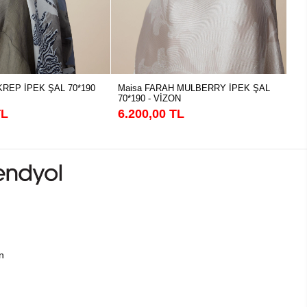
KREP İPEK ŞAL 70*190
Maisa FARAH MULBERRY İPEK ŞAL
Ma
70*190 - VİZON
70
TL
6.200,00 TL
6.
ın