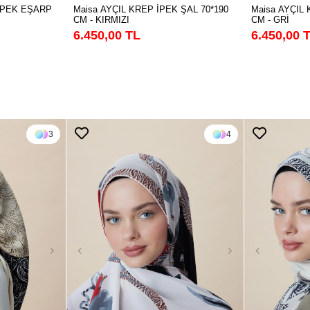
Maisa AYÇIL KREP İPEK ŞAL 70*190
Maisa AYÇIL 
İPEK EŞARP
CM - KIRMIZI
CM - GRİ
6.450,00 TL
6.450,00 
3
4