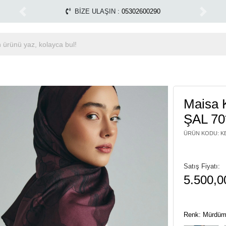
aktadır.
Tüm Alışverişlerinizde Kargo Ücretsiz!
M
1500 TL ÜZERİ ÜCRETSİZ KARGO
Previous
Next
Maisa
ŞAL 7
ÜRÜN KODU
:
K
Satış Fiyatı:
5.500,0
Renk: Mürdü