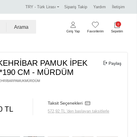
iss Dalida marka ürünlerde %30 indirim.
Tüm kredi kart
TRY - Türk Lirası
Sipariş Takip
Yardım
İletişim
0
Arama
Giriş Yap
Favorilerim
Sepetim
 KEHRİBAR PAMUK İPEK
Paylaş
0*190 CM - MÜRDÜM
EHRIBARPAMUKMÜRDÜM
Taksit Seçenekleri
0 TL
572,92 TL 'den başlayan taksitlerle
m