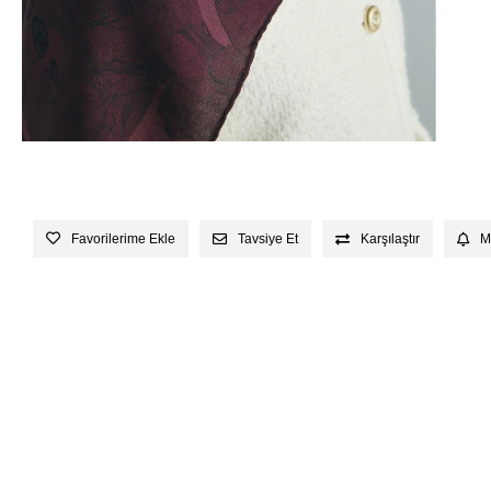
Favorilerime Ekle
Tavsiye Et
Karşılaştır
M