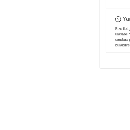
Yar
Bize ilet
ulaşabilir
sorulara 
bulabilirs