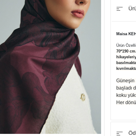
Ürü
Maisa KE
Ürün Özelli
70*190 cm
hikayeleri
basılmaktad
kıvrılmakta
Güneşin a
başladı d
koku yüks
Her dönüş
Öde