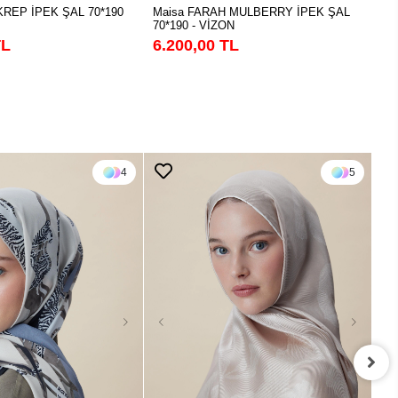
KREP İPEK ŞAL 70*190
Maisa FARAH MULBERRY İPEK ŞAL
Ma
70*190 - VİZON
70
TL
6.200,00 TL
6.
4
5