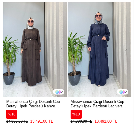
2
2
Misswhence Çizgi Desenli Cep
Misswhence Çizgi Desenli Cep
Detaylı İpek Pardesü Kahve
Detaylı İpek Pardesü Lacivert
39828
39828
%10
%10
13.491,00 TL
13.491,00 TL
14.990,00 TL
14.990,00 TL