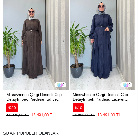
2
2
Misswhence Çizgi Desenli Cep
Misswhence Çizgi Desenli Cep
Detaylı İpek Pardesü Kahve
Detaylı İpek Pardesü Lacivert
39828
39828
%10
%10
13.491,00 TL
13.491,00 TL
14.990,00 TL
14.990,00 TL
ŞU AN POPÜLER OLANLAR