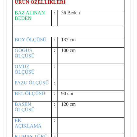
ÜRÜN ÖZELLİKLERİ
BAZ ALINAN
:
36 Beden
BEDEN
BOY ÖLÇÜSÜ
:
137 cm
GÖĞÜS
:
100 cm
ÖLÇÜSÜ
OMUZ
:
ÖLÇÜSÜ
PAZU ÖLÇÜSÜ
:
BEL ÖLÇÜSÜ
:
90 cm
BASEN
:
120 cm
ÖLÇÜSÜ
EK
:
AÇIKLAMA
KUMAŞ TÜRÜ
: